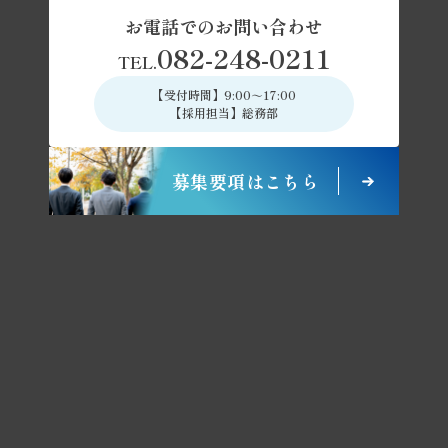
会社について
働き方について
お電話でのお問い合わせ
082-248-0211
TEL.
【受付時間】9:00～17:00
【採用担当】総務部
会社について
About Company
募集要項はこちら
法人設立
1957
年
現在68年を迎える会社です
売上高
500
億円