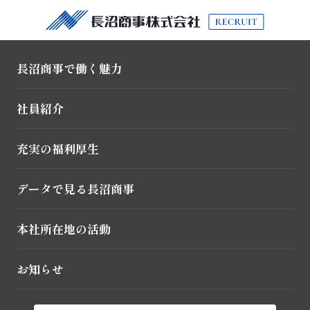
Naganuma Data
長沼商事で働く魅力
データで見る長沼商事
社員紹介
充実の福利厚生
データで見る長沼商事
TOP
データで見る長沼商事
本社所在地の活動
創業年から残業時間まで
お知らせ
長沼商事にまつわる様々なデータを紹介！